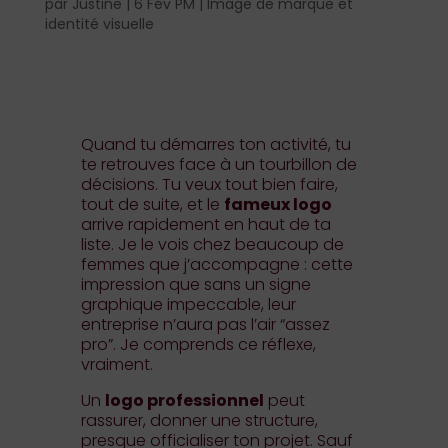
par
Justine
|
6 Fév PM
|
Image de marque et
identité visuelle
Quand tu démarres ton activité, tu
te retrouves face à un tourbillon de
décisions. Tu veux tout bien faire,
tout de suite, et le
fameux logo
arrive rapidement en haut de ta
liste. Je le vois chez beaucoup de
femmes que j’accompagne : cette
impression que sans un signe
graphique impeccable, leur
entreprise n’aura pas l’air “assez
pro”. Je comprends ce réflexe,
vraiment.
Un
logo professionnel
peut
rassurer, donner une structure,
presque officialiser ton projet. Sauf