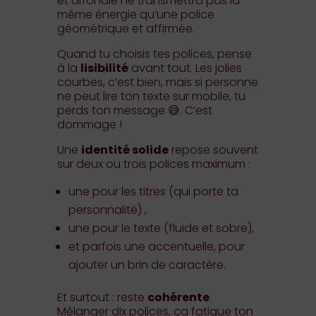
et arrondie ne transmettra pas la
même énergie qu’une police
géométrique et affirmée.
Quand tu choisis tes polices, pense
à la
lisibilité
avant tout. Les jolies
courbes, c’est bien, mais si personne
ne peut lire ton texte sur mobile, tu
perds ton message 😅. C’est
dommage !
Une
identité solide
repose souvent
sur deux ou trois polices maximum :
une pour les titres (qui porte ta
personnalité) ,
une pour le texte (fluide et sobre),
et parfois une accentuelle, pour
ajouter un brin de caractère.
Et surtout : reste
cohérente
.
Mélanger dix polices, ça fatigue ton