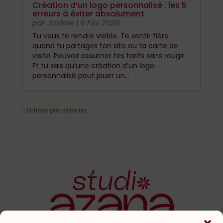
Création d’un logo personnalisé : les 5
erreurs à éviter absolument
par
Justine
|
6 Fév 2026
Tu veux te rendre visible. Te sentir fière
quand tu partages ton site ou ta carte de
visite. Pouvoir assumer tes tarifs sans rougir.
Et tu sais qu’une création d’un logo
personnalisé peut jouer un...
« Entrées précédentes