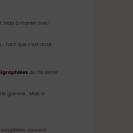
t. Mais à manier avec
e
… Tant que c’est dosé.
lligraphiées
du 17e siècle.
t de gamme… Mais à
s exagérées, souvent