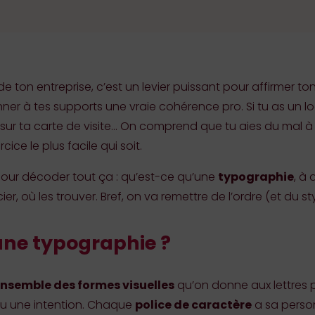
e ton entreprise, c’est un levier puissant pour affirmer 
nner à tes supports une vraie cohérence pro. Si tu as un log
s sur ta carte de visite… On comprend que tu aies du mal à 
cice le plus facile qui soit.
our décoder tout ça : qu’est-ce qu’une
typographie
, à
er, où les trouver. Bref, on va remettre de l’ordre (et du s
une typographie ?
nsemble des formes visuelles
qu’on donne aux lettres 
u une intention. Chaque
police de caractère
a sa person