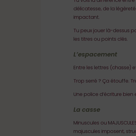
Tu vois la différence entre 
délicatesse, de la légèret
impactant.
Tu peux jouer là-dessus p
les titres ou points clés.
L’espacement
Entre les lettres (chasse) 
Trop serré ? Ça étouffe. Tro
Une police d’écriture bien
La casse
Minuscules ou MAJUSCULES ? 
majuscules imposent, struc