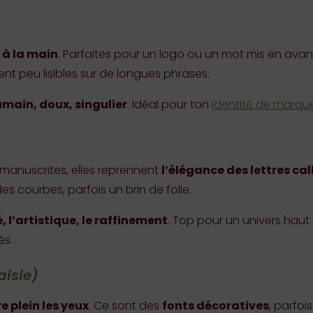
e à la main
. Parfaites pour un logo ou un mot mis en avan
ent peu lisibles sur de longues phrases.
main, doux, singulier
. Idéal pour ton
identité de marqu
s manuscrites, elles reprennent
l’élégance des lettres ca
s courbes, parfois un brin de folie.
, l’artistique, le raffinement
. Top pour un univers hau
és.
aisie)
e plein les yeux
. Ce sont des
fonts décoratives
, parfoi