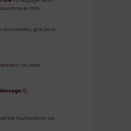
 fine
va dégager de la
’assurance, le côté
os secondaires, gras pour
spiration du texte.
s blocage
😌.
mité, l’authenticité. Les