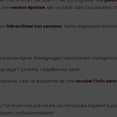
un trait fin et un trait bold ? C’est ça, la graisse. Une
police
é. Une
version épaisse
, elle, va taper dans la puissance, l
our
hiérarchiser ton contenu
: textes légers pour les inf
et entre les lignes (interlignage), l’espacement change la re
p large ? Ça flotte. L’équilibre est subtil.
 espacée, c’est ce qui permet de faire
circuler l’info san
Le choix n’est pas neutre. Les minuscules inspirent la proxi
turent, professionnalisent.