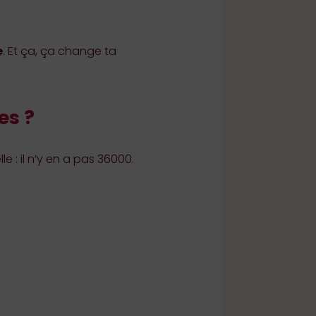
e
. Et ça, ça change ta
es ?
le : il n’y en a pas 36000.