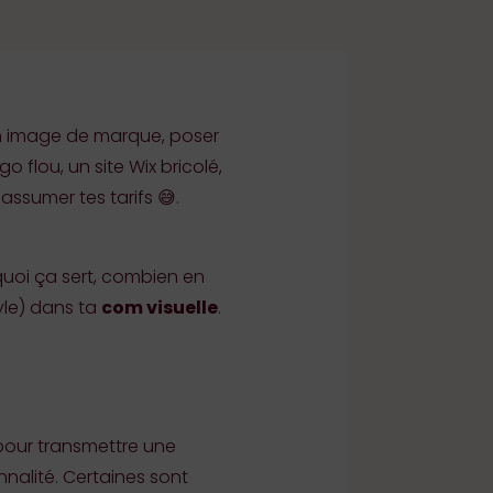
ton image de marque, poser
o flou, un site Wix bricolé,
assumer tes tarifs 😅.
 quoi ça sert, combien en
tyle) dans ta
com visuelle
.
pour transmettre une
nalité. Certaines sont