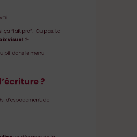
ail.
i ça “fait pro”… Ou pas. La
oix visuel
🎯.
 au pif dans le menu
’écriture ?
oids, d’espacement, de