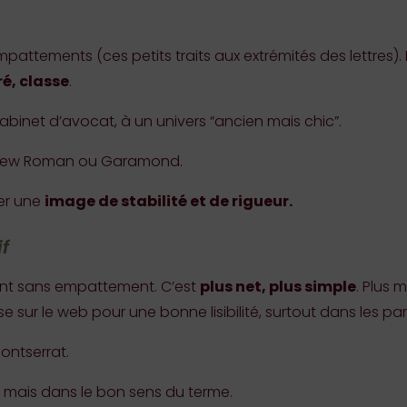
pattements (ces petits traits aux extrémités des lettres). 
ré, classe
.
cabinet d’avocat, à un univers “ancien mais chic”.
 New Roman ou Garamond.
yer une
image de stabilité et de rigueur.
if
 sont sans empattement. C’est
plus net, plus simple
. Plus 
se sur le web pour une bonne lisibilité, surtout dans les p
Montserrat.
, mais dans le bon sens du terme.