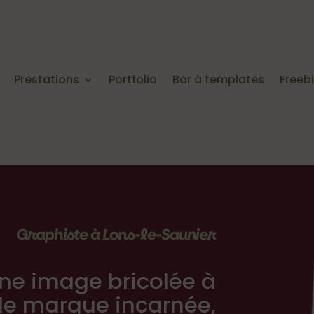
Prestations
Portfolio
Bar à templates
Freeb
Graphiste à Lons-le-Saunier
ne image bricolée à
de marque incarnée,