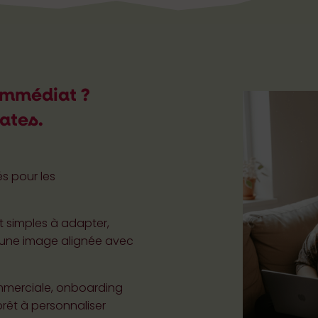
 immédiat ?
ates.
s pour les
t simples à adapter,
 une image alignée avec
ommerciale, onboarding
prêt à personnaliser