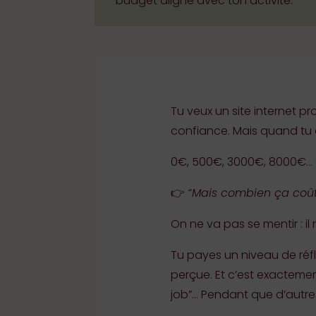
budget aligné avec ton activité.
Tu veux un site internet pr
confiance. Mais quand tu c
0€, 500€, 3000€, 8000€… T
👉
“Mais combien ça coûte
On ne va pas se mentir : il
Tu payes un niveau de réfl
perçue. Et c’est exactemen
job”… Pendant que d’autres