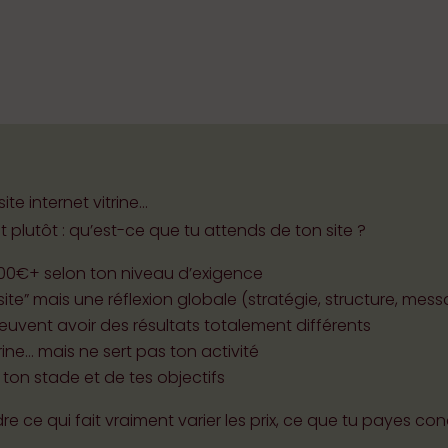
e internet vitrine…
est plutôt : qu’est-ce que tu attends de ton site ?
000€+ selon ton niveau d’exigence
ite” mais une réflexion globale (stratégie, structure, mes
peuvent avoir des résultats totalement différents
rine… mais ne sert pas ton activité
on stade et de tes objectifs
re ce qui fait vraiment varier les prix, ce que tu payes 