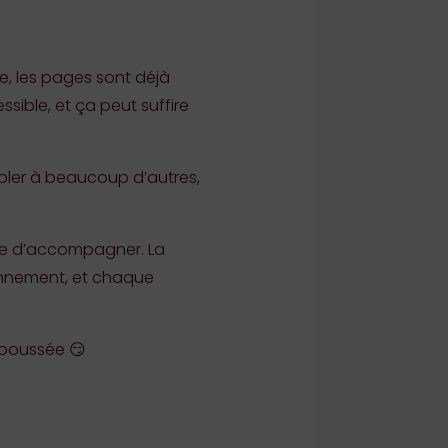
te, les pages sont déjà
sible, et ça peut suffire
bler à beaucoup d’autres,
ière d’accompagner. La
ionnement, et chaque
 poussée 😏