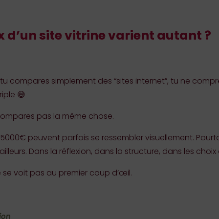
x d’un site vitrine varient autant ?
i tu compares simplement des “sites internet”, tu ne com
riple 😅
e compares pas la même chose.
 5000€ peuvent parfois se ressembler visuellement. Pourtant
ailleurs. Dans la réflexion, dans la structure, dans les choi
e se voit pas au premier coup d’œil.
ion