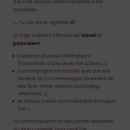
si tu n’as aucune version adaptée à tes
templates…
→ Tu vas vite le regretter 😅 !
Un logo vraiment efficace est
visuel
et
polyvalent
:
il existe en plusieurs déclinaisons
(horizontale, icône seule, noir & blanc…),
il accompagne ton activité quel que soit
l’endroit où tu communiques (bannière de
site, flyer, vitrine, réseaux, packaging,
vêtements…),
et surtout, il reste reconnaissable à chaque
fois ✨.
Ta communication ne doit jamais dépendre
du “bon contexte” pour avoir l’air