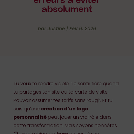
erreurs à éviter
absolument
par
Justine
|
Fév 6, 2026
Tu veux te rendre visible. Te sentir fière quand
tu partages ton site ou ta carte de visite.
Pouvoir assumer tes tarifs sans rougir. Et tu
sais qu’une
création d’un logo
personnalisé
peut jouer un vrai rôle dans
cette transformation. Mais soyons honnêtes
😅 : sans vision, un
logo
ne sert à rien.